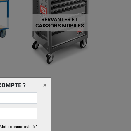
SERVANTES ET
S
CAISSONS MOBILES
×
COMPTE ?
Mot de passe oublié ?