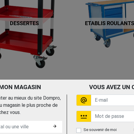
DESSERTES
ETABLIS ROULANT
 MON MAGASIN
VOUS AVEZ UN 
fiter au mieux du site Dompro,
alternate_email
 magasin le plus proche de
chez vous.
password
arrow_forward
Se souvenir de moi