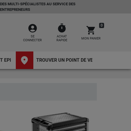
DES MULTI-SPÉCIALISTES AU SERVICE DES
ENTREPRENEURS
account_circle
timer
0
shopping_cart
SE
ACHAT
MON PANIER
CONNECTER
RAPIDE
place
T EPI
TROUVER UN POINT DE VENTE