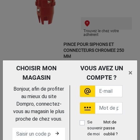
Trouvez le chez votre
adhérent
PINCE POUR SIPHONS ET
CONNECTEURS CHROMEE 250
MM
KNIPEX
CHOISIR MON
VOUS AVEZ UN
×
MAGASIN
COMPTE ?
Bonjour, afin de profiter
alternate_email
Trouvez le chez votre adhérent
au mieux du site
Dompro, connectez-
password
vous au magasin le plus
CLE ECROU ROBINET + 7
EMBOUTS + MACHOIRE
proche de chez vous.
Se
Mot de
VIRAX
souvenir
passe
arrow_forward
de moi
oublié ?