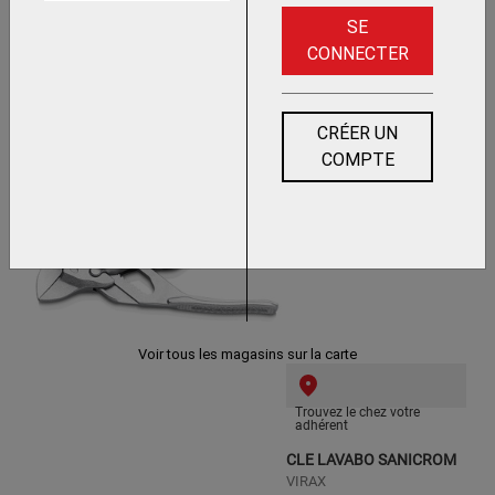
SE
CONNECTER
Trouvez le chez votre adhérent
CRÉER UN
COMPTE
PINCE-CLE XS
KNIPEX
Voir tous les magasins sur la carte
Trouvez le chez votre
adhérent
CLE LAVABO SANICROM
VIRAX