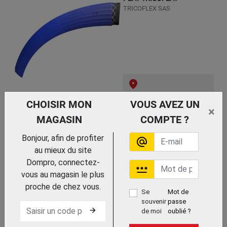
TRICOFLEX SAS
Trouvez le chez votre
CHOISIR MON
VOUS AVEZ UN
adhérent
×
PLAT
MAGASIN
COMPTE ?
Bonjour, afin de profiter
alternate_email
au mieux du site
Dompro, connectez-
password
vous au magasin le plus
proche de chez vous.
Se
Mot de
souvenir
passe
arrow_forward
de moi
oublié ?