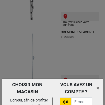
Trouvez le chez votre
adhérent
CREMONE 15 FAVORIT
SIEGENIA
CHOISIR MON
VOUS AVEZ UN
Trouvez le chez votre
×
adhérent
MAGASIN
COMPTE ?
RENVOI D'ANGLE
Bonjour, afin de profiter
FAVORIT
alternate_email
SIEGENIA