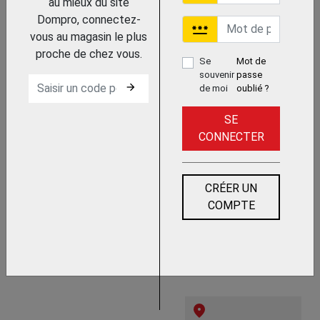
au mieux du site
Dompro, connectez-
password
vous au magasin le plus
proche de chez vous.
Se
Mot de
souvenir
passe
arrow_forward
de moi
oublié ?
SE
Trouvez le chez votre
CONNECTER
adhérent
PIECE INTERCALAIRE
FAVORIT
CRÉER UN
SIEGENIA
COMPTE