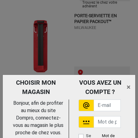
Trouvez le chez votre
adhérent
PORTE-SERVIETTE EN
PAPIER PACKOUT™
MILWAUKEE
Trouvez le chez votre adhérent
CHOISIR MON
VOUS AVEZ UN
×
MAGASIN
COMPTE ?
COFFRET LARGE
PACKOUT™
Bonjour, afin de profiter
alternate_email
MILWAUKEE
au mieux du site
Dompro, connectez-
password
vous au magasin le plus
proche de chez vous.
Se
Mot de