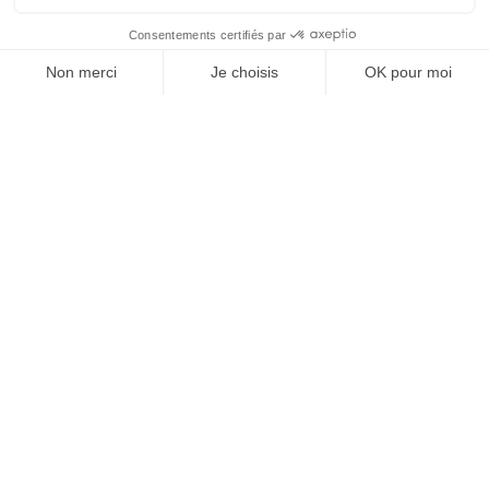
REJOIGNEZ NOUS
ET SUIVEZ NOTRE ACTU !
À PROPOS DE DOMPRO
Qui sommes-nous ?
Réseau Dompro
Contact