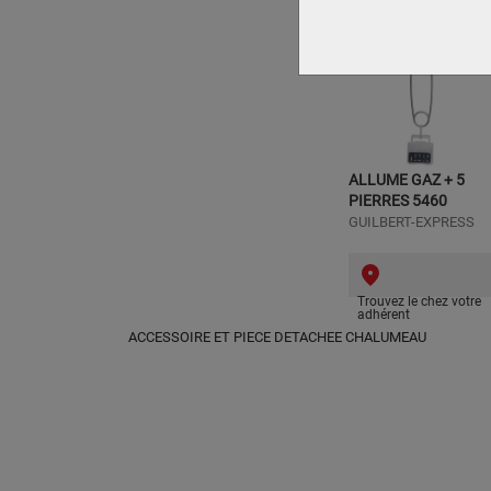
ALLUME GAZ + 5
PIERRES 5460
GUILBERT-EXPRESS
Trouvez le chez votre
adhérent
ACCESSOIRE ET PIECE DETACHEE CHALUMEAU