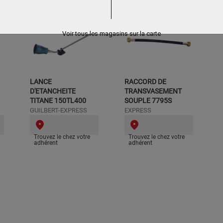
Voir tous les magasins sur la carte
LANCE
RACCORD DE
D'ETANCHEITE
TRANSVASEMENT
TITANE 150TL400
SOUPLE 7795S
GUILBERT-EXPRESS
EXPRESS
Trouvez le chez votre
Trouvez le chez votre
adhérent
adhérent