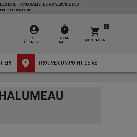
DES MULTI-SPÉCIALISTES AU SERVICE DES
ENTREPRENEURS
account_circle
timer
0
shopping_cart
SE
ACHAT
MON PANIER
CONNECTER
RAPIDE
place
T EPI
TROUVER UN POINT DE VENTE
 CHALUMEAU