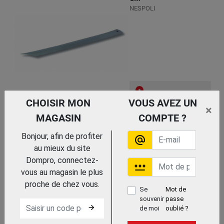
NESPOLI
CHOISIR MON
VOUS AVEZ UN
Trouvez le chez votre
×
adhérent
MAGASIN
COMPTE ?
REGLE DE COLLEUR
Bonjour, afin de profiter
alternate_email
au mieux du site
Dompro, connectez-
password
vous au magasin le plus
proche de chez vous.
Se
Mot de
souvenir
passe
arrow_forward
de moi
oublié ?