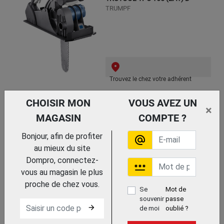
TRUMPF
Trouvez le chez votre adhérent
SCIE A PANNEAUX
CHOISIR MON
VOUS AVEZ UN
×
MAGASIN
COMPTE ?
Bonjour, afin de profiter
alternate_email
au mieux du site
Dompro, connectez-
password
vous au magasin le plus
proche de chez vous.
Se
Mot de
souvenir
passe
arrow_forward
de moi
oublié ?