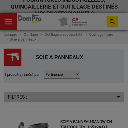
QUINCAILLERIE ET OUTILLAGE DESTINÉS
AUX PROFESSIONNELS
menu
search
Dompro
Outillage
Outillage electroportatif
Outillage filaire
Scie a panneaux
SCIE A PANNEAUX
1 produit(s) trié(s) par
FILTRES :
SCIE A PANNEAU SANDWICH
TRUTOOL TPC 165 (2A1) D