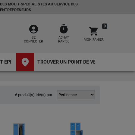
DES MULTI-SPÉCIALISTES AU SERVICE DES
ENTREPRENEURS
account_circle
timer
0
shopping_cart
SE
ACHAT
MON PANIER
CONNECTER
RAPIDE
place
T EPI
TROUVER UN POINT DE VENTE
6 produit(s) trié(s) par