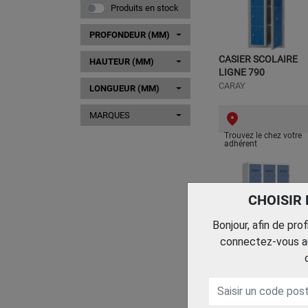
Produits en stock
PROFONDEUR (MM)
CASIER SCOLAIRE
HAUTEUR (MM)
LIGNE 790
CARAY
LONGUEUR (MM)
MARQUES
Trouvez le chez votre
adhérent
CHOISIR
Bonjour, afin de pro
connectez-vous au
VESTIAIRE
MULTICASES
VINCO