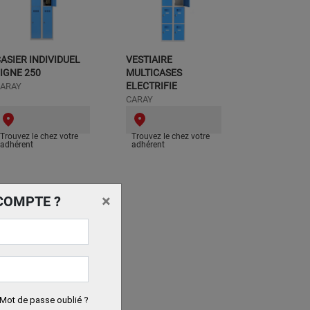
ASIER INDIVIDUEL
VESTIAIRE
IGNE 250
MULTICASES
ELECTRIFIE
ARAY
CARAY
Trouvez le chez votre
Trouvez le chez votre
adhérent
adhérent
×
COMPTE ?
Mot de passe oublié ?