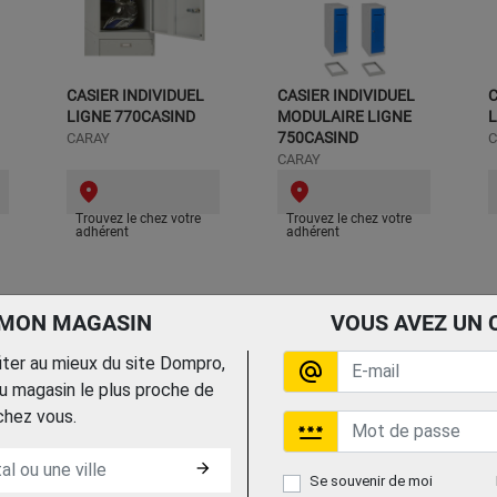
CASIER INDIVIDUEL
CASIER INDIVIDUEL
C
LIGNE 770CASIND
MODULAIRE LIGNE
L
750CASIND
CARAY
C
CARAY
Trouvez le chez votre
Trouvez le chez votre
adhérent
adhérent
 MON MAGASIN
VOUS AVEZ UN 
fiter au mieux du site Dompro,
alternate_email
 magasin le plus proche de
chez vous.
password
arrow_forward
Se souvenir de moi