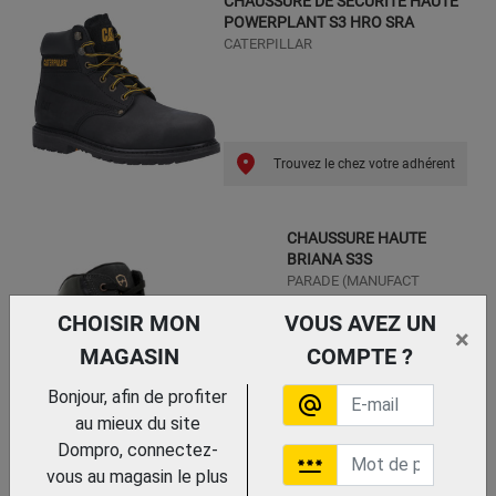
CHAUSSURE DE SECURITE HAUTE
POWERPLANT S3 HRO SRA
CATERPILLAR
Trouvez le chez votre adhérent
CHAUSSURE HAUTE
BRIANA S3S
PARADE (MANUFACT
FRANC.
CHOISIR MON
VOUS AVEZ UN
×
MAGASIN
COMPTE ?
Bonjour, afin de profiter
alternate_email
au mieux du site
Dompro, connectez-
password
vous au magasin le plus
Trouvez le chez votre