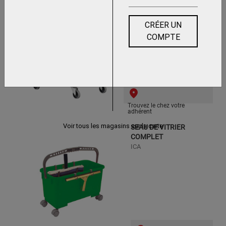
TRISTAR 30 BASIC
ICA
CRÉER UN
COMPTE
Trouvez le chez votre
adhérent
Voir tous les magasins sur la carte
SEAU DE VITRIER
COMPLET
ICA