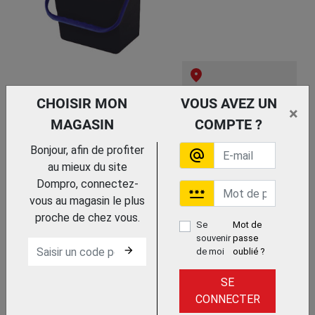
Trouvez le chez votre
CHOISIR MON
VOUS AVEZ UN
adhérent
×
MAGASIN
COMPTE ?
CHARIOT BRIX LIGHT
SLIM OFFICE
Bonjour, afin de profiter
ICA
alternate_email
au mieux du site
Dompro, connectez-
password
vous au magasin le plus
proche de chez vous.
Se
Mot de
souvenir
passe
arrow_forward
de moi
oublié ?
SE
Trouvez le chez votre
adhérent
CONNECTER
CHARIOT DE LAVAGE