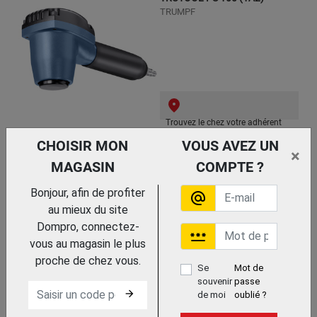
TRUMPF
Trouvez le chez votre adhérent
CHOISIR MON
VOUS AVEZ UN
SEPARATEUR DE PIECES
×
MAGASIN
COMPTE ?
Bonjour, afin de profiter
alternate_email
au mieux du site
Dompro, connectez-
password
vous au magasin le plus
proche de chez vous.
Se
Mot de
souvenir
passe
arrow_forward
de moi
oublié ?