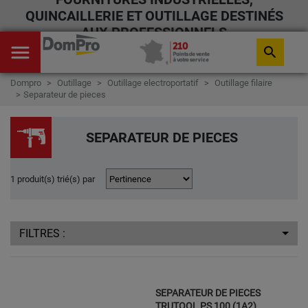
QUINCAILLERIE ET OUTILLAGE DESTINÉS
AUX PROFESSIONNELS
menu
search
Dompro
Outillage
Outillage electroportatif
Outillage filaire
Separateur de pieces
SEPARATEUR DE PIECES
1 produit(s) trié(s) par
FILTRES :
SEPARATEUR DE PIECES
TRUTOOL PS 100 (1A2)