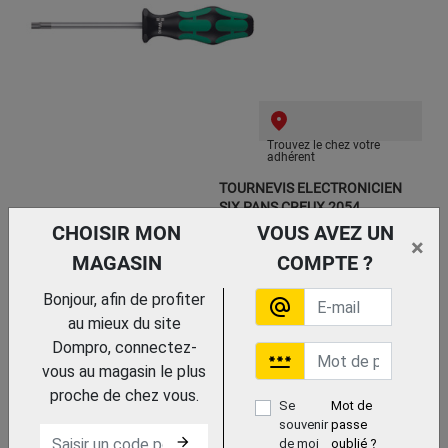
Trouvez le chez votre
adhérent
TOURNEVIS ELECTRONICIEN
SIX PANS CREUX 2054
WERA
CHOISIR MON
VOUS AVEZ UN
×
MAGASIN
COMPTE ?
Bonjour, afin de profiter
alternate_email
au mieux du site
Dompro, connectez-
password
vous au magasin le plus
Trouvez le chez votre adhérent
proche de chez vous.
Se
Mot de
TOURNEVIS A FENTE 334
souvenir
passe
WERA
arrow_forward
de moi
oublié ?