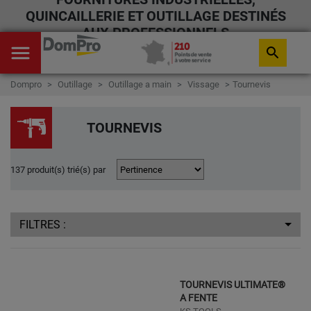
QUINCAILLERIE ET OUTILLAGE DESTINÉS
AUX PROFESSIONNELS
menu
search
Dompro
Outillage
Outillage a main
Vissage
Tournevis
TOURNEVIS
137 produit(s) trié(s) par
FILTRES :
TOURNEVIS ULTIMATE®
A FENTE