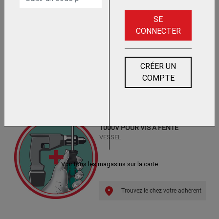
SE
CONNECTER
CRÉER UN
COMPTE
Trouvez le chez votre
adhérent
TOURNEVIS BALL GRIP VDE ISOLE
1000V POUR VIS A FENTE
VESSEL
Voir tous les magasins sur la carte
Trouvez le chez votre adhérent