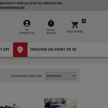
DES MULTI-SPÉCIALISTES AU SERVICE DES
ENTREPRENEURS
account_circle
timer
0
shopping_cart
SE
ACHAT
MON PANIER
CONNECTER
RAPIDE
place
T EPI
TROUVER UN POINT DE VENTE
23 produit(s) trié(s) par