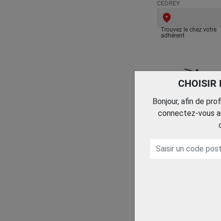
CEDREY
Trouvez le chez votre
adhérent
CHOISIR
Bonjour, afin de pro
connectez-vous au
MEULEUSE DROITE
PNEUMATIQUE
G2412-1
ATLAS COPCO A.I.
Trouvez le chez votre
adhérent