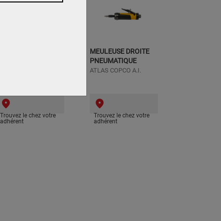
EULEUSE D'ANGLE
MEULEUSE DROITE
NEUMATIQUE Ø 230
PNEUMATIQUE
MM
ATLAS COPCO A.I.
TLAS COPCO A.I.
Trouvez le chez votre
Trouvez le chez votre
adhérent
adhérent