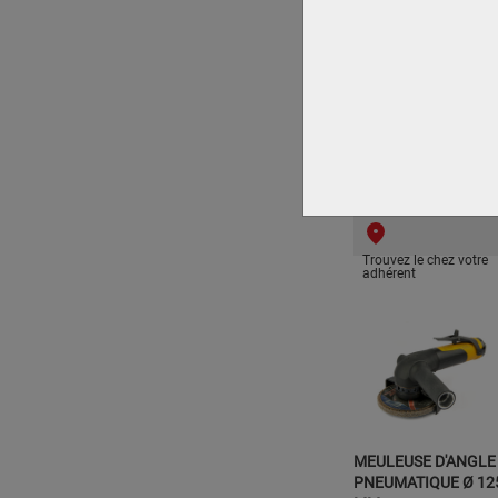
MEULEUSE D'ANGLE
A PINCE
PNEUMATIQUE
UT8777AC
CEDREY
Trouvez le chez votre
adhérent
MEULEUSE D'ANGLE
PNEUMATIQUE Ø 12