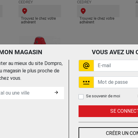
CEDREY
CEDREY
A
Trouvez le chez votre
Trouvez le chez votre
adhérent
adhérent
 MON MAGASIN
VOUS AVEZ UN 
fiter au mieux du site Dompro,
alternate_email
 magasin le plus proche de
MEULEUSE
MEULEUSE CRAYON
M
chez vous.
VERTICALE
PNEUMATIQUE
password
PNEUMATIQUE
G2451
230MM UT919C
ATLAS COPCO A.I.
arrow_forward
Se souvenir de moi
CEDREY
SE CONNEC
Trouvez le chez votre
Trouvez le chez votre
adhérent
adhérent
CRÉER UN C