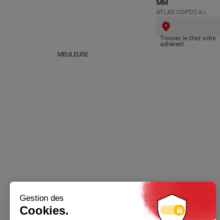
MM
ATLAS COPCO A.I.
Trouvez le chez votre
adhérent
MEULEUSE