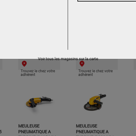
MEULEUSE CRAYON
MICRO MEULEUSE
M
INDUSTRIE
DROITE UT1070K
P
LACME
CEDREY
A
Voir tous les magasins sur la carte
Trouvez le chez votre
Trouvez le chez votre
adhérent
adhérent
MEULEUSE
MEULEUSE
5
PNEUMATIQUE A
PNEUMATIQUE A