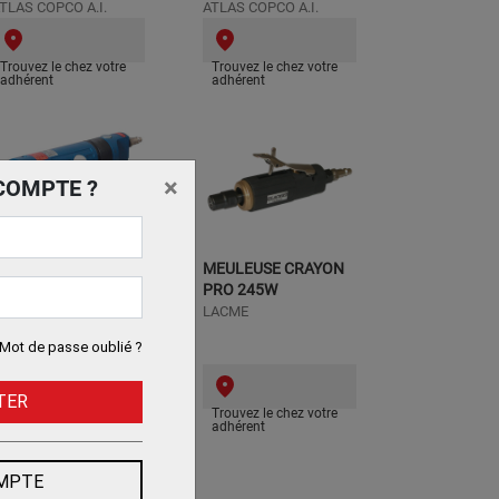
TLAS COPCO A.I.
ATLAS COPCO A.I.
Trouvez le chez votre
Trouvez le chez votre
adhérent
adhérent
×
COMPTE ?
EULEUSE D'ANGLE
MEULEUSE CRAYON
PNEUMATIQUE
PRO 245W
125MM
LACME
LACME
Mot de passe oublié ?
TER
Trouvez le chez votre
Trouvez le chez votre
adhérent
adhérent
OMPTE