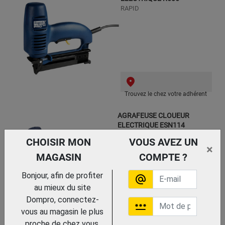
RAPID
Trouvez le chez votre adhérent
AGRAFEUSE CLOUEUR
ELECTRIQUE ESN114
RAPID
CHOISIR MON
VOUS AVEZ UN
×
MAGASIN
COMPTE ?
Bonjour, afin de profiter
alternate_email
au mieux du site
Dompro, connectez-
password
vous au magasin le plus
Trouvez le chez votre adhérent
proche de chez vous.