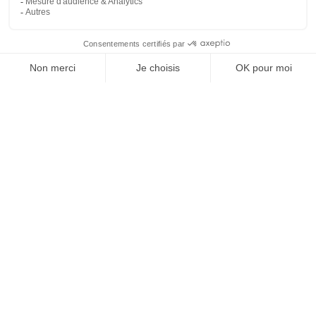
REJOIGNEZ NOUS
ET SUIVEZ NOTRE ACTU !
À PROPOS DE DOMPRO
Qui sommes-nous ?
Réseau Dompro