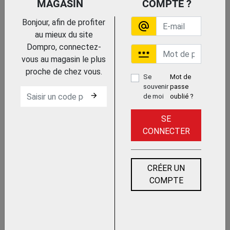
MAGASIN
COMPTE ?
DIVERS OUTILLAGE CARRELEUR
Bonjour, afin de profiter
alternate_email
au mieux du site
Dompro, connectez-
password
vous au magasin le plus
proche de chez vous.
Se
Mot de
souvenir
passe
arrow_forward
de moi
oublié ?
PLATOIR DE NETTOYAGE
SE
CONNECTER
CRÉER UN
COMPTE
PLATOIR ET PEIGNE A COLLE