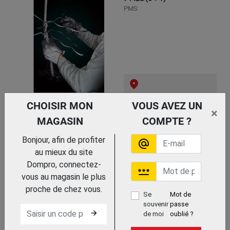
PMS
Trouvez le chez votre adhérent
CHOISIR MON
VOUS AVEZ UN
×
CABLE GAINE PVC 7
MAGASIN
COMPTE ?
TORONS DE 7 FILS
VIGOUROUX
Bonjour, afin de profiter
alternate_email
au mieux du site
Dompro, connectez-
password
vous au magasin le plus
proche de chez vous.
Se
Mot de
souvenir
passe
arrow_forward
de moi
oublié ?
Trouvez le chez votre