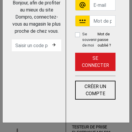
DECLENCHEMENT DDR VT35
Bonjour, afin de profiter
alternate_email
MULTIMETRIX (CHAUVIN ARNOUX)
au mieux du site
Dompro, connectez-
password
vous au magasin le plus
proche de chez vous.
Se
Mot de
souvenir
passe
Trouvez le chez votre adhérent
arrow_forward
de moi
oublié ?
SE
TESTEUR A RECONNAISSANCE
CONNECTER
AUTOMATIQUE CA 757
CHAUVIN ARNOUX
CRÉER UN
COMPTE
Trouvez le chez votre adhérent
TESTEUR DE PRISE