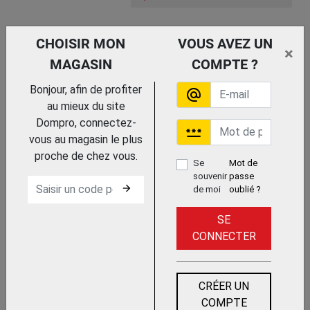
DIST. PAPIER HYGIENIQUE OLEANE
CHOISIR MON
VOUS AVEZ UN
×
ROULEAU 200 M CLEF ABS BLANC
MAGASIN
COMPTE ?
ROSSIGNOL PROFESSIONNEL (SN)
Bonjour, afin de profiter
alternate_email
au mieux du site
Dompro, connectez-
password
Trouvez le chez votre adhérent
vous au magasin le plus
proche de chez vous.
Se
Mot de
souvenir
passe
DIST. ESSUIE-MAINS OLEANE 400
arrow_forward
de moi
oublié ?
FEUILLES ABS BLANC
ROSSIGNOL PROFESSIONNEL (SN)
SE
CONNECTER
CRÉER UN
COMPTE
Trouvez le chez votre adhérent