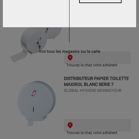
DEVIDOIR PAPIER TOILETTE
GRAND FORMAT METALLIQUE
GLOBAL HYGIENE MONNOYEUR
Voir tous les magasins sur la carte
Trouvez le chez votre adhérent
DISTRIBUTEUR PAPIER TOILETTE
MAXIROL BLANC SERIE 7
GLOBAL HYGIENE MONNOYEUR
Trouvez le chez votre adhérent