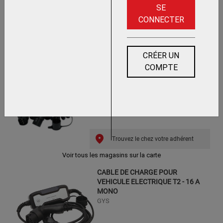
SE
CONNECTER
Trouvez le chez votre adhérent
CRÉER UN
COMPTE
CABLE DE CHARGE SPIRALE POUR
VEHICULE ELECTRIQUE T2 - T2 32A
MONO
GYS
Trouvez le chez votre adhérent
Voir tous les magasins sur la carte
CABLE DE CHARGE POUR
VEHICULE ELECTRIQUE T2 - 16 A
MONO
GYS