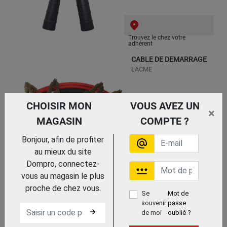
Trouvez le chez votre
adhérent
CABLE DE DEMARRAGE
LACME
CHOISIR MON
VOUS AVEZ UN
×
MAGASIN
COMPTE ?
Bonjour, afin de profiter
alternate_email
au mieux du site
Dompro, connectez-
password
vous au magasin le plus
Trouvez le chez votre
adhérent
proche de chez vous.
Se
Mot de
CABLE DE CHARGE POUR
souvenir
passe
VEHICULE ELECTRIQUE T2 - T2
arrow_forward
de moi
oublié ?
32A
GYS