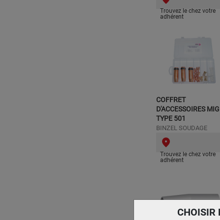
Trouvez le chez votre
adhérent
COFFRET
D'ACCESSOIRES MIG
TYPE 501
BINZEL SOUDAGE
Trouvez le chez votre
adhérent
CHOISIR