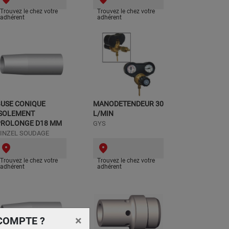
Trouvez le chez votre
Trouvez le chez votre
adhérent
adhérent
BUSE CONIQUE
MANODETENDEUR 30
ISOLEMENT
L/MIN
PROLONGE D18 MM
GYS
INZEL SOUDAGE
Trouvez le chez votre
Trouvez le chez votre
adhérent
adhérent
×
COMPTE ?