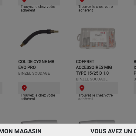
Trouvez le chez votre
Trouvez le chez votre
adhérent
adhérent
COL DE CYGNE MB
COFFRET
EVO PRO
ACCESSOIRES MIG
TYPE 15/25 D 1,0
BINZEL SOUDAGE
BINZEL SOUDAGE
B
Trouvez le chez votre
Trouvez le chez votre
adhérent
adhérent
 MON MAGASIN
VOUS AVEZ UN 