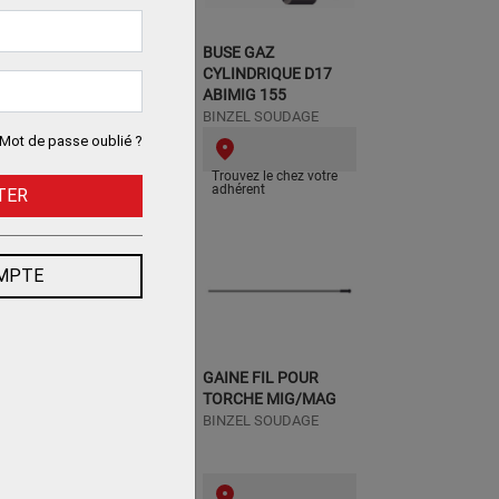
USE GAZ CONIQUE
BUSE GAZ
ISOLEMENT
CYLINDRIQUE D17
PROLONGE D16
ABIMIG 155
INZEL SOUDAGE
BINZEL SOUDAGE
Mot de passe oublié ?
Trouvez le chez votre
Trouvez le chez votre
adhérent
adhérent
TER
OMPTE
BUSE CONIQUE
GAINE FIL POUR
TORCHE MIG/MAG
INZEL SOUDAGE
BINZEL SOUDAGE