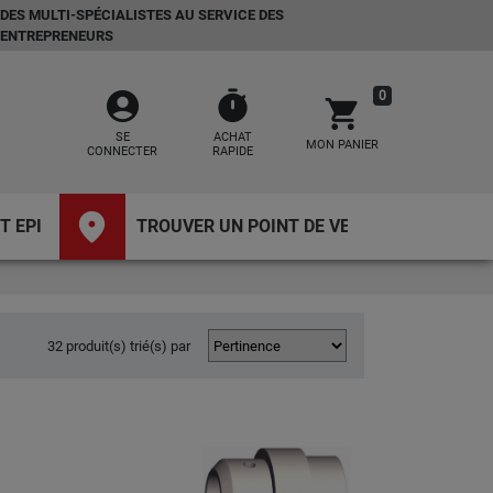
DES MULTI-SPÉCIALISTES AU SERVICE DES
ENTREPRENEURS
account_circle
timer
0
shopping_cart
SE
ACHAT
MON PANIER
CONNECTER
RAPIDE
place
T EPI
TROUVER UN POINT DE VENTE
32 produit(s) trié(s) par