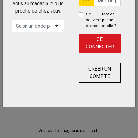
password
vous au magasin le plus
Trouvez le chez votre
proche de chez vous.
adhérent
Se
Mot de
souvenir
passe
COUPE ARDOISE ROLL
arrow_forward
de moi
oublié ?
MAT 600 MM
EDMA OUTILLAGE SAS
SE
CONNECTER
CRÉER UN
COMPTE
Trouvez le chez votre
adhérent
COUPE-ARDOISE
Voir tous les magasins sur la carte