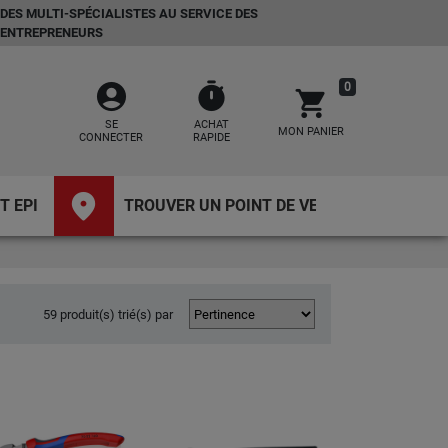
DES MULTI-SPÉCIALISTES AU SERVICE DES
ENTREPRENEURS
account_circle
timer
0
shopping_cart
SE
ACHAT
MON PANIER
CONNECTER
RAPIDE
place
T EPI
TROUVER UN POINT DE VENTE
59 produit(s) trié(s) par