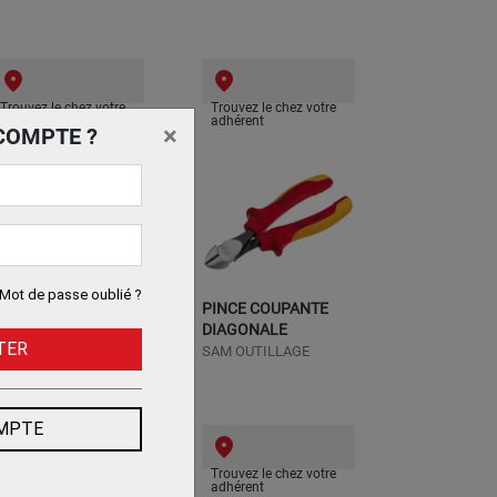
Trouvez le chez votre
Trouvez le chez votre
adhérent
adhérent
×
COMPTE ?
Mot de passe oublié ?
PINCE COUPANTE
PINCE COUPANTE
IAGONALE 165
DIAGONALE
TER
AM OUTILLAGE
SAM OUTILLAGE
OMPTE
Trouvez le chez votre
Trouvez le chez votre
adhérent
adhérent