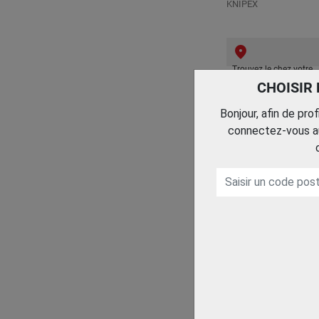
KNIPEX
Trouvez le chez votre
adhérent
CHOISIR
Bonjour, afin de pro
connectez-vous au
PINCE COUPANTE D
COTE A FORTE
DEMULTIPLICATION
180 MM
KNIPEX
Trouvez le chez votre
adhérent