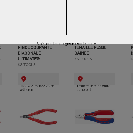
Voir tous les magasins sur la carte
0
PINCE COUPANTE
TENAILLE RUSSE
P
DIAGONALE
GAINEE
ULTIMATE®
S
KS TOOLS
K
KS TOOLS
Trouvez le chez votre
Trouvez le chez votre
adhérent
adhérent