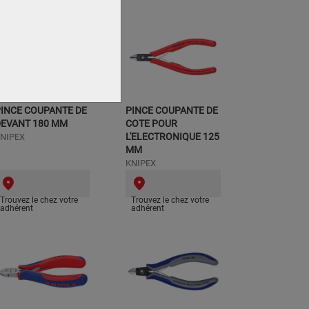
INCE COUPANTE DE
PINCE COUPANTE DE
DEVANT 180 MM
COTE POUR
L'ELECTRONIQUE 125
NIPEX
MM
KNIPEX
Trouvez le chez votre
Trouvez le chez votre
adhérent
adhérent