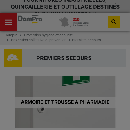
QUINCAILLERIE ET OUTILLAGE DESTINÉS
AUX PROFESSIONNELS
menu
search
Dompro
Protection hygiene et securite
Protection collective et prevention
Premiers secours
PREMIERS SECOURS
ARMOIRE ET TROUSSE A PHARMACIE