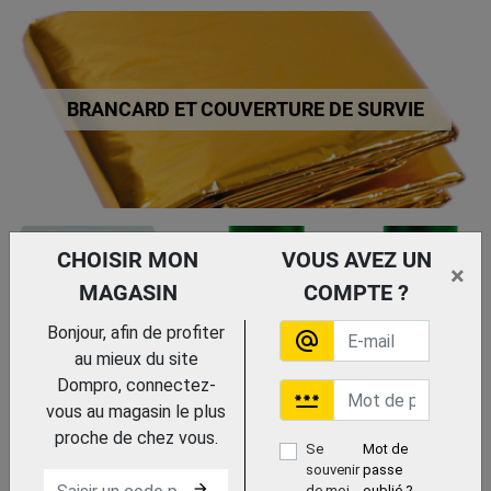
BRANCARD ET COUVERTURE DE SURVIE
CHOISIR MON
VOUS AVEZ UN
×
MAGASIN
COMPTE ?
DOUCHE DE SECURITE ET LAVE OEIL
Bonjour, afin de profiter
alternate_email
au mieux du site
Dompro, connectez-
password
vous au magasin le plus
proche de chez vous.
Se
Mot de
souvenir
passe
arrow_forward
de moi
oublié ?