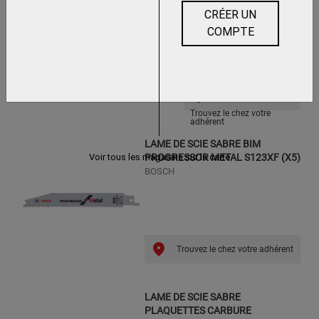
CRÉER UN
COMPTE
Trouvez le chez votre
adhérent
LAME DE SCIE SABRE BIM
PROGRESSOR METAL S123XF (X5)
Voir tous les magasins sur la carte
BOSCH
Trouvez le chez votre adhérent
LAME DE SCIE SABRE
PLAQUETTES CARBURE