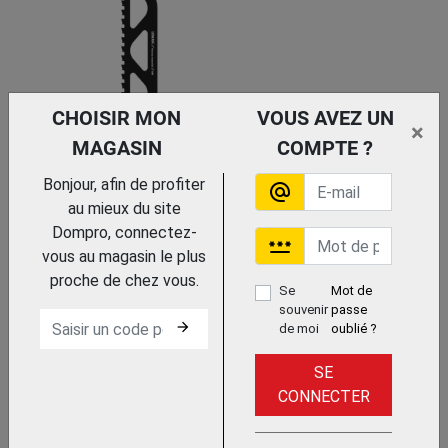
CHOISIR MON
VOUS AVEZ UN
×
MAGASIN
COMPTE ?
Trouvez le chez votre
adhérent
Bonjour, afin de profiter
alternate_email
LAME DE SCIE SABRE A PLAQUETTE
au mieux du site
CARBURE AUTO-AFFUTABLE K16 X-
TREME
Dompro, connectez-
password
ERKO
vous au magasin le plus
proche de chez vous.
Se
Mot de
souvenir
passe
Trouvez le chez votre adhérent
arrow_forward
de moi
oublié ?
SE
LAME DE SCIE SABRE
CONNECTER
HCS BOIS
BOSCH