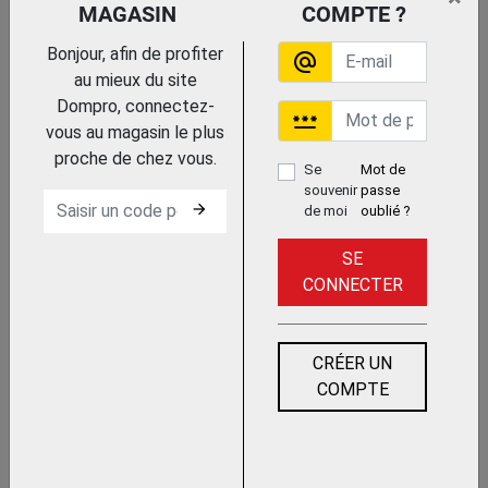
2 FÛTS 220 LITRES
MAGASIN
COMPTE ?
MDM
Bonjour, afin de profiter
alternate_email
au mieux du site
Dompro, connectez-
password
vous au magasin le plus
proche de chez vous.
Se
Mot de
Trouvez le chez votre adhérent
souvenir
passe
arrow_forward
de moi
oublié ?
BAC DE RÉTENTION PLASTIQUE 4
FÛTS 450 LITRES CAILLEBOTIS
SE
GALVA
CONNECTER
MDM
CRÉER UN
Trouvez le chez votre adhérent
COMPTE
BAC DE RÉTENTION PLASTIQUE 1100
LITRES, CAILLEBOTIS GALVA,