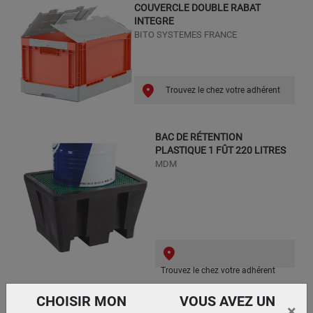
COUVERCLE DOUBLE RABAT
INTEGRE
BITO SYSTEMES FRANCE
Trouvez le chez votre adhérent
BAC DE RÉTENTION
PLASTIQUE 1 FÛT 220 LITRES
MDM
Trouvez le chez votre adhérent
CHOISIR MON
VOUS AVEZ UN
BAC DE RÉTENTION PLASTIQUE
×