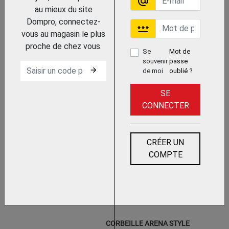
alternate_email
au mieux du site
Dompro, connectez-
password
vous au magasin le plus
proche de chez vous.
Se
Mot de
souvenir
passe
arrow_forward
de moi
oublié ?
Trouvez le chez votre
adhérent
SE
TABLETTE METAL COMFORT
CONNECTER
II ANTHRACITE
KESSEBOHMER
CRÉER UN
COMPTE
Trouvez le chez votre adhérent
CORBEILLE ARENA STYLE