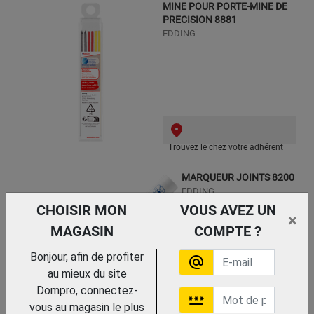
MINE POUR PORTE-MINE DE
PRECISION 8881
EDDING
Trouvez le chez votre adhérent
MARQUEUR JOINTS 8200
EDDING
CHOISIR MON
VOUS AVEZ UN
×
MAGASIN
COMPTE ?
Bonjour, afin de profiter
alternate_email
au mieux du site
Dompro, connectez-
password
vous au magasin le plus