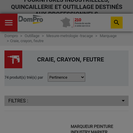
QUINCAILLERIE ET OUTILLAGE DESTINÉS
AUX PROFESSIONNELS
menu
search
Dompro
Outillage
Mesure-metrologie -tracage
Marquage
Craie, crayon, feutre
CRAIE, CRAYON, FEUTRE
74 produit(s) trié(s) par
FILTRES :
MARQUEUR PEINTURE
INDUSTRY MARKER