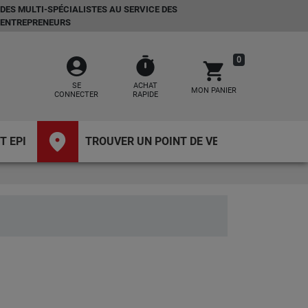
DES MULTI-SPÉCIALISTES AU SERVICE DES
ENTREPRENEURS
account_circle
timer
0
shopping_cart
SE
ACHAT
MON PANIER
CONNECTER
RAPIDE
place
T EPI
TROUVER UN POINT DE VENTE