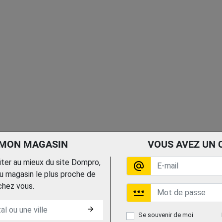
 MON MAGASIN
VOUS AVEZ UN 
fiter au mieux du site Dompro,
alternate_email
 magasin le plus proche de
chez vous.
password
arrow_forward
Se souvenir de moi