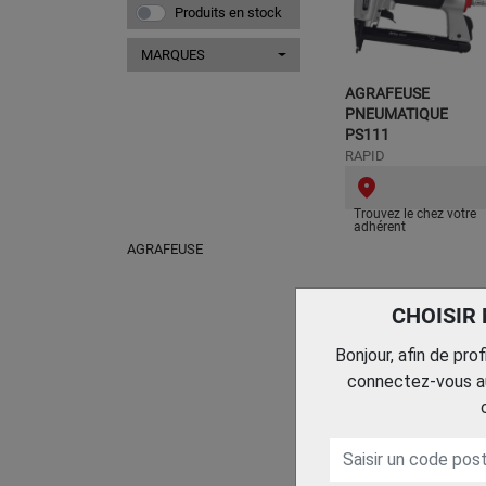
Produits en stock
MARQUES
AGRAFEUSE
PNEUMATIQUE
PS111
RAPID
Trouvez le chez votre
adhérent
AGRAFEUSE
CHOISIR
Bonjour, afin de pro
connectez-vous au