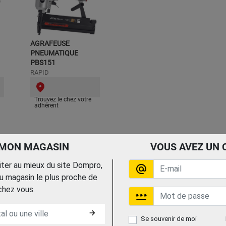
AGRAFEUSE
PNEUMATIQUE
PBS151
RAPID
Trouvez le chez votre
adhérent
 MON MAGASIN
VOUS AVEZ UN 
fiter au mieux du site Dompro,
alternate_email
 magasin le plus proche de
chez vous.
password
arrow_forward
Se souvenir de moi