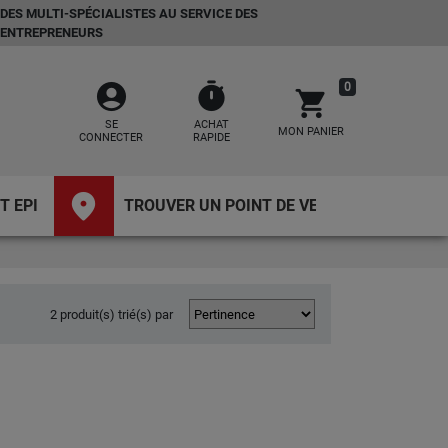
DES MULTI-SPÉCIALISTES AU SERVICE DES
ENTREPRENEURS
account_circle
timer
0
shopping_cart
SE
ACHAT
MON PANIER
CONNECTER
RAPIDE
place
T EPI
TROUVER UN POINT DE VENTE
2 produit(s) trié(s) par