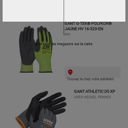
Trouvez le chez votre adhérent
GANT G-TEK® POLYKOR®
JAUNE HV 16-323-EN
PIP
Voir tous les magasins sur la carte
Trouvez le chez votre adhérent
GANT ATHLETIC D5 XP
UVEX HECKEL FRANCE