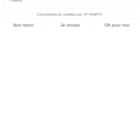
REJOIGNEZ NOUS
ET SUIVEZ NOTRE ACTU !
À PROPOS DE DOMPRO
Qui sommes-nous ?
Réseau Dompro