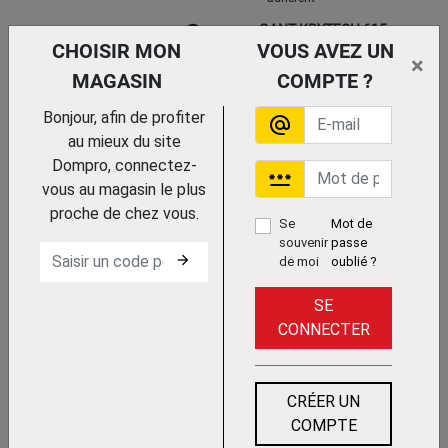
GANT KRYTECH 615
CHOISIR MON
VOUS AVEZ UN
MAPA
×
MAGASIN
COMPTE ?
Bonjour, afin de profiter
alternate_email
au mieux du site
Dompro, connectez-
password
vous au magasin le plus
proche de chez vous.
Se
Mot de
souvenir
passe
Trouvez le chez votre
arrow_forward
de moi
oublié ?
adhérent
GANT G-TEK® POLYKOR® X7™
SE
BORDEAU 16-368-EN
CONNECTER
PIP
CRÉER UN
COMPTE