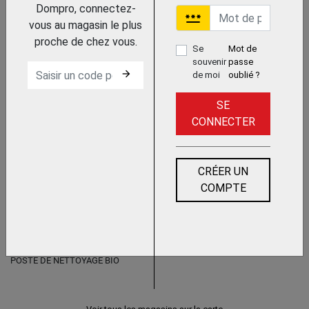
Dompro, connectez-
password
vous au magasin le plus
proche de chez vous.
Se
Mot de
souvenir
passe
arrow_forward
de moi
oublié ?
Trouvez le chez votre adhérent
SE
DEGRAISSANT PUISSANT
CONNECTER
SMARTWASHER SW-4 OZZY JUICE
CRC INDUSTRIES FRANCE
CRÉER UN
COMPTE
Trouvez le chez votre adhérent
POSTE DE NETTOYAGE BIO