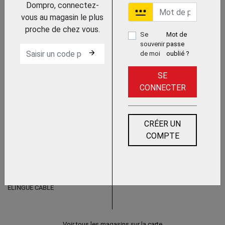
Dompro, connectez-
password
vous au magasin le plus
proche de chez vous.
Se
Mot de
souvenir
passe
Trouvez le chez votre adhérent
arrow_forward
de moi
oublié ?
SE
ELINGUE CABLE SANS FIN
CONNECTER
FACON ESTROPE GRELINEE
PMS
CRÉER UN
COMPTE
Trouvez le chez votre adhérent
ELINGUE CABLE
Voir tous les magasins sur la carte