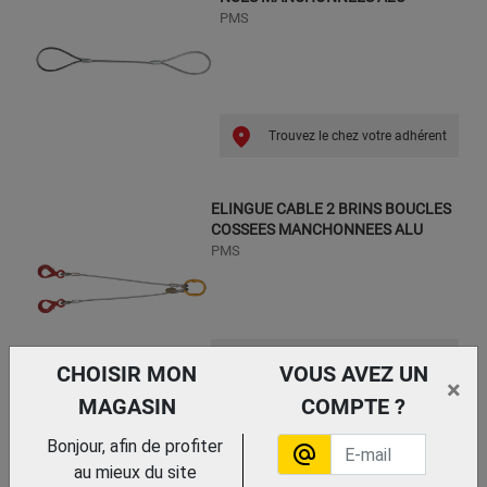
PMS
Trouvez le chez votre adhérent
ELINGUE CABLE 2 BRINS BOUCLES
COSSEES MANCHONNEES ALU
PMS
Trouvez le chez votre adhérent
CHOISIR MON
VOUS AVEZ UN
×
MAGASIN
COMPTE ?
ELINGUE CABLE 1 BRIN BOUCLES
Bonjour, afin de profiter
alternate_email
COSSEES MANCHONNEES ALU
au mieux du site
PMS