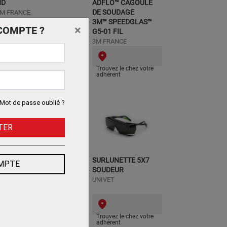
HD
ADFLO™ CAGOULE
DE SOUDAGE
M FRANCE
3M™ SPEEDGLAS™
×
COMPTE ?
G5-01 FIL
3M FRANCE
Trouvez le chez votre
Trouvez le chez votre
adhérent
adhérent
Mot de passe oublié ?
TER
CAGOULE NAVITEK
SURLUNETTE 5X7
OMPTE
13 VISION
SOUDEUR
ATERALE AIRKEM P
UNIVET
COVERGUARD
Trouvez le chez votre
Trouvez le chez votre
adhérent
adhérent