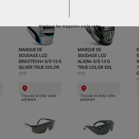
Voir tous les magasins sur la carte
MASQUE DE
MASQUE DE
SOUDAGE LCD
SOUDAGE LCD
E
ERGOTECH+ 3/5-13 G
ALIEN+ 3/5-13 G
9
SILVER TRUE COLOR
TRUE COLOR XXL
GYS
GYS
Trouvez le chez votre
Trouvez le chez votre
adhérent
adhérent