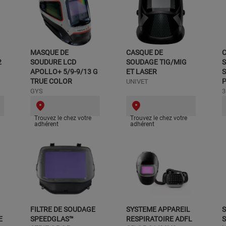
MASQUE DE
CASQUE DE
2
SOUDURE LCD
SOUDAGE TIG/MIG
APOLLO+ 5/9-9/13 G
ET LASER
S
TRUE COLOR
P
UNIVET
GYS
3
Trouvez le chez votre
Trouvez le chez votre
adhérent
adhérent
FILTRE DE SOUDAGE
SYSTEME APPAREIL
S
E
SPEEDGLAS™
RESPIRATOIRE ADFL
S