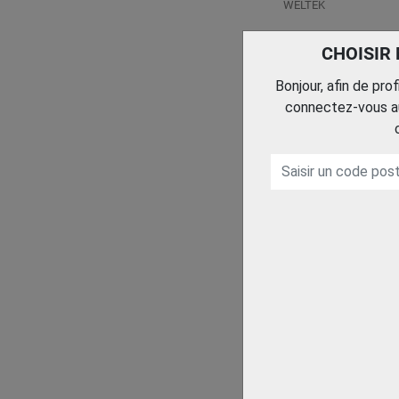
WELTEK
CHOISIR
Bonjour, afin de pro
connectez-vous au
Trouvez le chez votre
adhérent
CAGOULE KAPIO
LASER
WELTEK
Trouvez le chez votre
adhérent