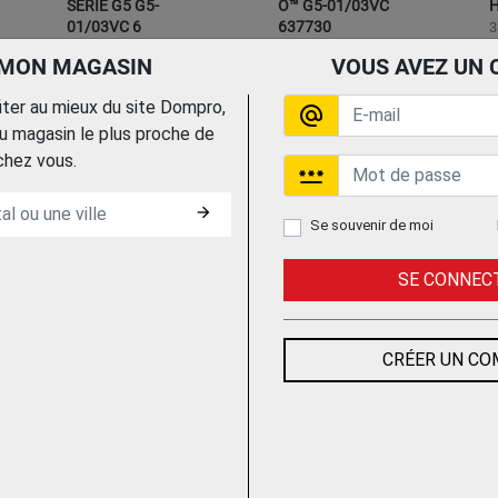
SERIE G5 G5-
O™ G5-01/03VC
01/03VC 6
637730
3
3M FRANCE
3M FRANCE
 MON MAGASIN
VOUS AVEZ UN 
fiter au mieux du site Dompro,
alternate_email
 magasin le plus proche de
Trouvez le chez votre
Trouvez le chez votre
chez vous.
adhérent
adhérent
password
arrow_forward
Se souvenir de moi
SE CONNEC
CAGOULE KAPIO S4
CAGOULE K-12
CRÉER UN C
BLACK
S
WELTEK
L
WELTEK
Trouvez le chez votre
Trouvez le chez votre
adhérent
adhérent