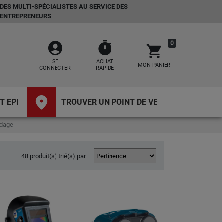
DES MULTI-SPÉCIALISTES AU SERVICE DES
ENTREPRENEURS
account_circle
timer
0
shopping_cart
SE
ACHAT
MON PANIER
CONNECTER
RAPIDE
place
T EPI
TROUVER UN POINT DE VENTE
udage
48 produit(s) trié(s) par