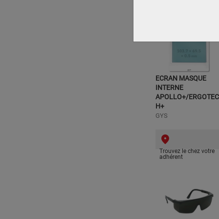
ECRAN MASQUE
INTERNE
APOLLO+/ERGOTEC
H+
GYS
Trouvez le chez votre
adhérent