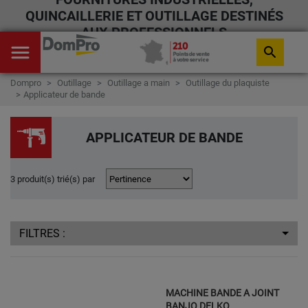
QUINCAILLERIE ET OUTILLAGE DESTINÉS
AUX PROFESSIONNELS
menu
search
Dompro
Outillage
Outillage a main
Outillage du plaquiste
Applicateur de bande
APPLICATEUR DE BANDE
3 produit(s) trié(s) par
FILTRES :
MACHINE BANDE A JOINT
BANJO DELKO