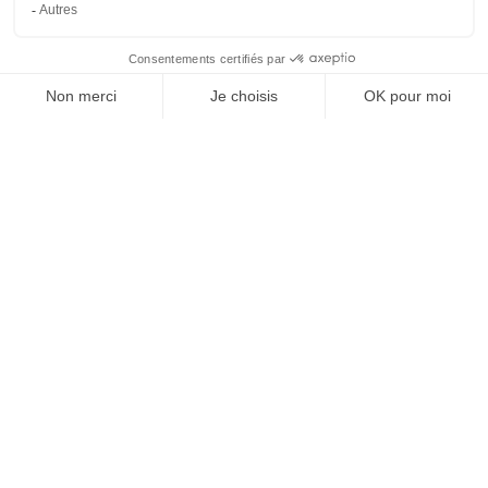
REJOIGNEZ NOUS
ET SUIVEZ NOTRE ACTU !
À PROPOS DE DOMPRO
Qui sommes-nous ?
Réseau Dompro