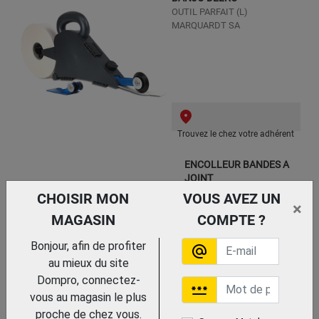
OUTIL PARFAIT (L)
MARQUARDT SA
Trouvez le chez votre adhérent
ENCOLLEUR BANDES A
JOINT
SOFOP TALIAPLAST
CHOISIR MON
VOUS AVEZ UN
×
MULTIGRAPHIC
MAGASIN
COMPTE ?
Bonjour, afin de profiter
alternate_email
au mieux du site
Dompro, connectez-
password
vous au magasin le plus
proche de chez vous.