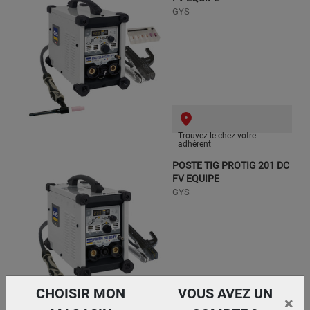
GYS
Trouvez le chez votre
adhérent
POSTE TIG PROTIG 201 DC
FV EQUIPE
GYS
CHOISIR MON
VOUS AVEZ UN
×