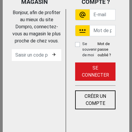
MAGASIN
COMPTE ?
Trouvez le chez votre
adhérent
Bonjour, afin de profiter
alternate_email
POSTE TIG DC INVERTEC 170
au mieux du site
TPX ET 220 TPX
Dompro, connectez-
LINCOLN ELECTRIC FRANCE
password
vous au magasin le plus
proche de chez vous.
Se
Mot de
souvenir
passe
arrow_forward
de moi
oublié ?
SE
CONNECTER
Trouvez le chez votre adhérent
POSTE TIG DC MINARC TIG
EVO 200 EQUIPE
CRÉER UN
KEMPPI
COMPTE