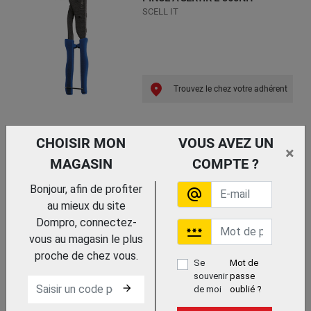
SCELL IT
Trouvez le chez votre adhérent
COFFRET PINCE MANUELLE +
CHOISIR MON
VOUS AVEZ UN
ASSORTIMENT D'ECROUS GO 360
×
MAGASIN
COMPTE ?
DEGOMETAL
Bonjour, afin de profiter
alternate_email
au mieux du site
Dompro, connectez-
password
Trouvez le chez votre adhérent
vous au magasin le plus
proche de chez vous.
Se
Mot de
COFFRET D'ECROU A SERTIR
souvenir
passe
arrow_forward
de moi
oublié ?