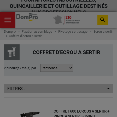
QUINCAILLERIE ET OUTILLAGE DESTINÉS
AUX PROFESSIONNELS
menu
search
Dompro
Fixation assemblage
Rivetage sertissage
Ecrou a sertir
Coffret d'ecrou a sertir
COFFRET D'ECROU A SERTIR
2 produit(s) trié(s) par
FILTRES :
COFFRET 600 ECROUS A SERTIR +
PINCE A SERTIR E-360NH