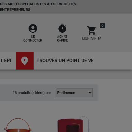
DES MULTI-SPÉCIALISTES AU SERVICE DES
ENTREPRENEURS
account_circle
timer
0
shopping_cart
SE
ACHAT
MON PANIER
CONNECTER
RAPIDE
place
T EPI
TROUVER UN POINT DE VENTE
18 produit(s) trié(s) par