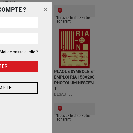
ESAUTEL
×
COMPTE ?
Trouvez le chez votre
Trouvez le chez votre
adhérent
adhérent
Mot de passe oublié ?
TER
PLAQUE EXTINCTEUR
PLAQUE SYMBOLE ET
EU ELECT. 150X200
EMPLOI RIA 150X200
PHOTOLUMINESCEN
PHOTOLUMINESCEN
OMPTE
.
T
ESAUTEL
DESAUTEL
Trouvez le chez votre
Trouvez le chez votre
adhérent
adhérent