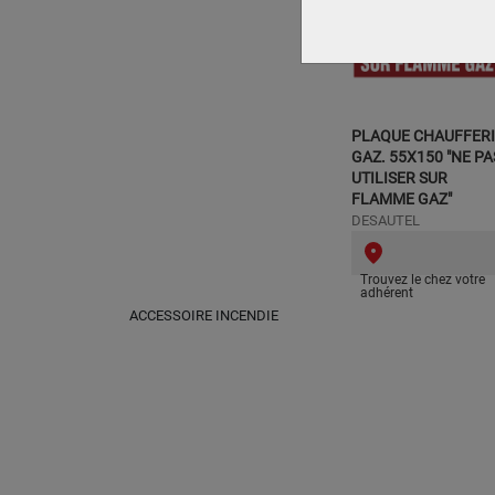
PLAQUE CHAUFFERI
GAZ. 55X150 "NE PA
UTILISER SUR
FLAMME GAZ"
DESAUTEL
Trouvez le chez votre
adhérent
ACCESSOIRE INCENDIE