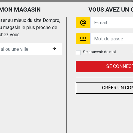
D
 MON MAGASIN
VOUS AVEZ UN 
Trouvez le chez votre
Trouvez le chez votre
fiter au mieux du site Dompro,
alternate_email
adhérent
adhérent
 magasin le plus proche de
chez vous.
password
arrow_forward
Se souvenir de moi
SE CONNEC
PLAQUE EXTINCTEUR
PLAQUE EXTINCTEUR
S
CLASSE AB 150X200
CLASSE ABC
F
PHOTOLUMINESCEN
150X200
CRÉER UN C
T
PHOTOLUMINESCEN
T
T
DESAUTEL
D
DESAUTEL
Trouvez le chez votre
Trouvez le chez votre
adhérent
adhérent