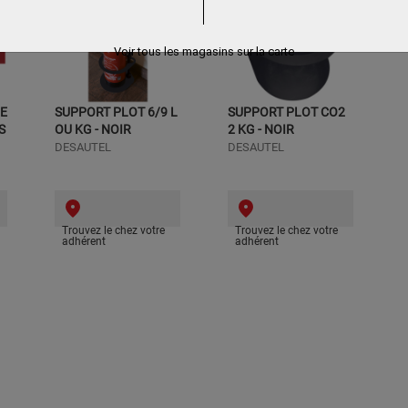
Voir tous les magasins sur la carte
E
SUPPORT PLOT 6/9 L
SUPPORT PLOT CO2
S
OU KG - NOIR
2 KG - NOIR
DESAUTEL
DESAUTEL
Trouvez le chez votre
Trouvez le chez votre
adhérent
adhérent