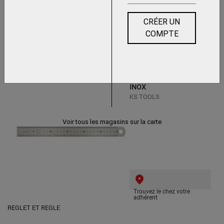
CRÉER UN
COMPTE
Trouvez le chez votre
adhérent
REGLET SEMI RIGIDE EN
INOX
KS TOOLS
Voir tous les magasins sur la carte
Trouvez le chez votre
adhérent
REGLET ET REGLE