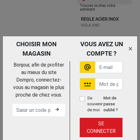
Trouvez le chez votre
adhérent
REGLE ACIER INOX
VOLA SNC
CHOISIR MON
VOUS AVEZ UN
×
MAGASIN
COMPTE ?
Bonjour, afin de profiter
alternate_email
au mieux du site
Dompro, connectez-
password
vous au magasin le plus
Trouvez le chez votre
proche de chez vous.
adhérent
Se
Mot de
REGLET FLEXIBLE EN
souvenir
passe
arrow_forward
INOX
de moi
oublié ?
KS TOOLS
SE
CONNECTER