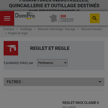
QUINCAILLERIE ET OUTILLAGE DESTINÉS
AUX PROFESSIONNELS
menu
search
Dompro
Outillage
Mesure-metrologie -tracage
Mesure lineaire
Reglet et regle
REGLET ET REGLE
5 produit(s) trié(s) par
FILTRES :
REGLET INOX CLASSE II
WILMART