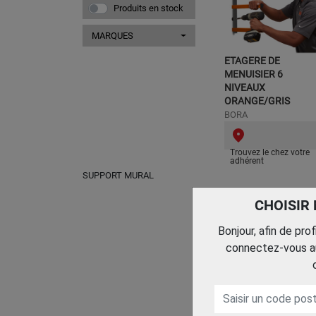
Produits en stock
MARQUES
ETAGERE DE
MENUISIER 6
NIVEAUX
ORANGE/GRIS
BORA
Trouvez le chez votre
adhérent
SUPPORT MURAL
CHOISIR
Bonjour, afin de pro
connectez-vous au