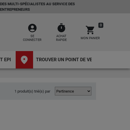
DES MULTI-SPÉCIALISTES AU SERVICE DES
ENTREPRENEURS
account_circle
timer
0
shopping_cart
SE
ACHAT
MON PANIER
CONNECTER
RAPIDE
place
T EPI
TROUVER UN POINT DE VENTE
1 produit(s) trié(s) par