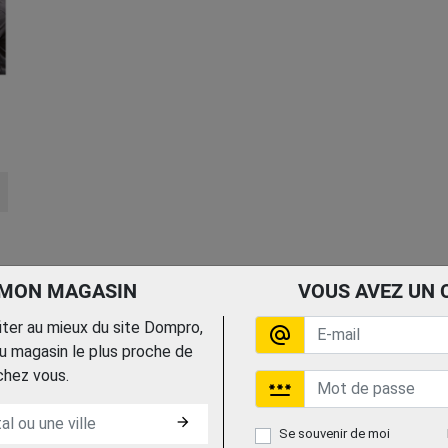
 MON MAGASIN
VOUS AVEZ UN 
fiter au mieux du site Dompro,
alternate_email
 magasin le plus proche de
chez vous.
password
arrow_forward
Se souvenir de moi