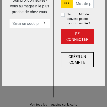
Dompro, connectez-
password
vous au magasin le plus
MASQUE JETABLE
proche de chez vous.
Se
Mot de
souvenir
passe
arrow_forward
de moi
oublié ?
SE
CONNECTER
VENTILATION ASSISTEE ET ADDUCTION
CRÉER UN
D'AIR
COMPTE
PROTECTION RESPIRATOIRE
Voir tous les magasins sur la carte