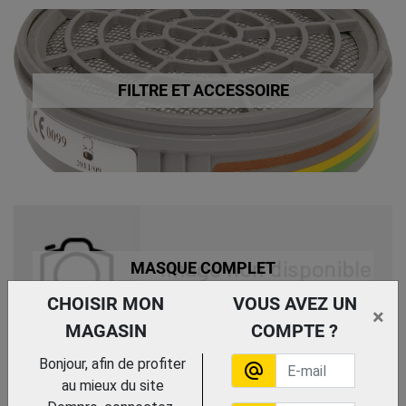
FILTRE ET ACCESSOIRE
MASQUE COMPLET
CHOISIR MON
VOUS AVEZ UN
×
MAGASIN
COMPTE ?
Bonjour, afin de profiter
alternate_email
au mieux du site