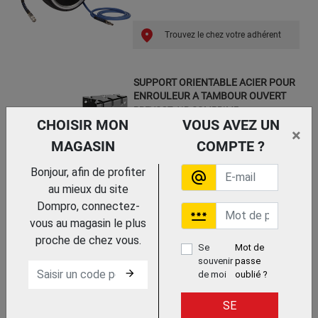
Trouvez le chez votre adhérent
SUPPORT ORIENTABLE ACIER POUR
ENROULEUR A TAMBOUR OUVERT
PREVOST AIR COMPRIME
CHOISIR MON
VOUS AVEZ UN
×
MAGASIN
COMPTE ?
Bonjour, afin de profiter
alternate_email
Trouvez le chez votre adhérent
au mieux du site
Dompro, connectez-
password
vous au magasin le plus
ENROULEUR AUTOMATIQUE DE
TUYAU D'AIR A TAMBOUR OUVERT
proche de chez vous.
Se
Mot de
PREVOST AIR COMPRIME
souvenir
passe
arrow_forward
de moi
oublié ?
SE