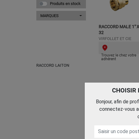
Produits en stock
MARQUES
RACCORD MALE 1" 
32
VIRFOLLET ET CIE
Trouvez le chez votre
adhérent
RACCORD LAITON
CHOISIR
Bonjour, afin de pro
connectez-vous au