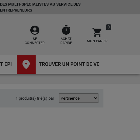
DES MULTI-SPÉCIALISTES AU SERVICE DES
ENTREPRENEURS
account_circle
timer
0
shopping_cart
SE
ACHAT
MON PANIER
CONNECTER
RAPIDE
place
T EPI
TROUVER UN POINT DE VENTE
1 produit(s) trié(s) par