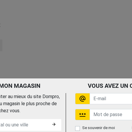
X
 MON MAGASIN
VOUS AVEZ UN 
fiter au mieux du site Dompro,
alternate_email
 magasin le plus proche de
chez vous.
password
arrow_forward
Se souvenir de moi