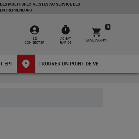
DES MULTI-SPÉCIALISTES AU SERVICE DES
ENTREPRENEURS
account_circle
timer
0
shopping_cart
SE
ACHAT
MON PANIER
CONNECTER
RAPIDE
place
T EPI
TROUVER UN POINT DE VENTE