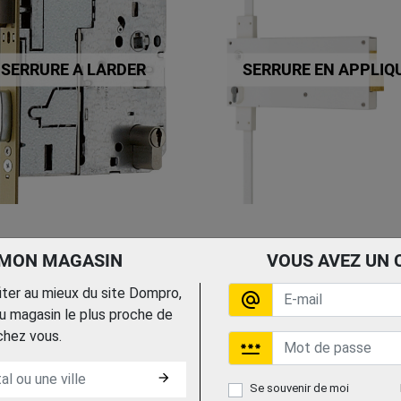
SERRURE A LARDER
SERRURE EN APPLIQ
 MON MAGASIN
VOUS AVEZ UN 
fiter au mieux du site Dompro,
alternate_email
 magasin le plus proche de
chez vous.
password
arrow_forward
Se souvenir de moi